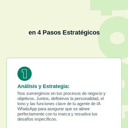
e
n
4
P
a
s
o
s
E
s
t
r
a
t
é
g
i
c
o
s
Análisis y Estrategia:
Nos sumergimos en tus procesos de negocio y
objetivos. Juntos, definimos la personalidad, el
tono y las funciones clave de tu agente de IA
WhatsApp para asegurar que se alinee
perfectamente con tu marca y resuelva tus
desafíos específicos.