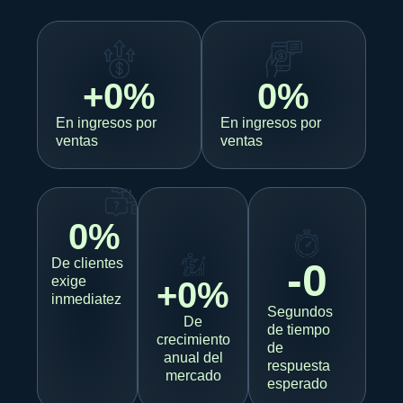
+
0
%
0
%
En ingresos por
En ingresos por
ventas
ventas
0
%
De clientes
-
0
exige
+
0
%
inmediatez
Segundos
De
de tiempo
crecimiento
de
anual del
respuesta
mercado
esperado